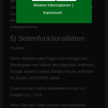
gelöscht. Dies ist der Fall, wenn sich aus den
Weitere Informationen
|
Umständen entnehmen lässt, dass der betroffene
Impressum
Sachverhalt abschließend geklärt ist und sofern
keine gesetzlichen Aufbewahrungspflichten
entgegenstehen.
5) Seitenfunktionalitäten
Youtube
Diese Website nutzt Plugins zur Anzeige und
Wiedergabe von Videos des folgenden Anbieters:
Google Ireland Limited, Gordon House, 4 Barrow
St, Dublin, D04 E5W5, Irland
Daten können zudem übermittelt werden an:
Google LLC., USA
Wenn Sie eine Seite unseres Internetauftritts